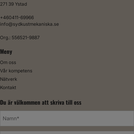
271 39 Ystad
+460411-69966
info@sydkustmekaniska.se
Org.: 556521-9887
Meny
Om oss
Vår kompetens
Nätverk
Kontakt
Du är välkommen att skriva till oss
N
a
m