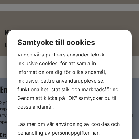
Nätverk
Samtycke till cookies
LÄS MER
Vi och våra partners använder teknik,
inklusive cookies, för att samla in
information om dig för olika ändamål,
inklusive: bättre användarupplevelse,
En historia av passion och precision
funktionalitet, statistik och marknadsföring.
Genom att klicka på "OK" samtycker du till
Sydkust Mekaniska AB har sina rötter i Thore Olssons
dessa ändamål.
reperationsverkstad, grundad 1950 i Eneborg. Sedan dess har vi
utvecklats från en liten lokal verkstad till ett modernt företag med
spetskompetens inom metallbearbetning.
Läs mer om vår användning av cookies och
behandling av personuppgifter
här
.
Ett team av experter