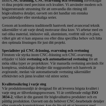
inom
CNC-fräsning, CNC-svarvning och svetsning
förverkligar
vi dina projekt med precision och kvalitet. Vi använder modern och
högpresterande utrustning för att omvandla din ritning till
högkvalitativa detaljer, oavsett om det handlar om enstaka
specialdetaljer eller storskaliga serier.
Genom att kombinera traditionellt hantverk med avancerad teknik
säkerställer vi att varje detalj motsvarar dina krav. Vi arbetar med en
rad olika material, inklusive stål, aluminium, rostfritt stål och plast,
vilket gör att vi kan anpassa oss efter dina specifika behov och hitta
den optimala lösningen för just ditt projekt.
Specialister på CNC-fräsning, svarvning och svetsning
Förutom vår styrka inom CNC-fräsning och CNC-svarvning
erbjuder vi både
svetsning och automatiserad svetsning
för att
möta olika typer av projektkrav. Vår manuella svetsning används för
komplexa, småskaliga detaljer där noggrannhet och hantverk är
avgörande, medan vår automatiserade svetsning säkerställer
effektivitet och jämn kvalitet vid större serier.
Kvalitetssäkring i varje steg
Vår produktionsmiljö är designad för att leverera högsta kvalitet i
varje steg av tillverkningsprocessen. Vi är certifierade enligt
ISO
3834-2
, vilket är din garanti för högkvalitativa produkter och en
pålitlig produktion. Oavsett om du behöver CNC-bearbetade detaljer
eller svetsade konstruktioner, kan du lita på att vi levererar med