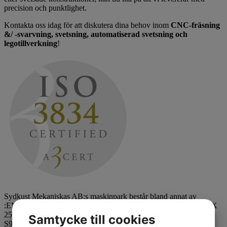
precision och punktlighet.
Kontakta oss idag för att diskutera dina behov inom
CNC-fräsning
&/ -svarvning, svetsning, automatiserad svetsning och
legotillverkning
!
Sydkust Mekaniskas AB:s maskinpark består bland annat av
:EMCO maxturn 65 med subspindel och y-axel, DMG Mori CTX
2500/700 med löpdocka och y-axel, Potisje PA 25 12″, Pinacho
Samtycke till cookies
S90VS200 12″, DMG Mori DMU 50 5-axlig, Spinner VC 1150,