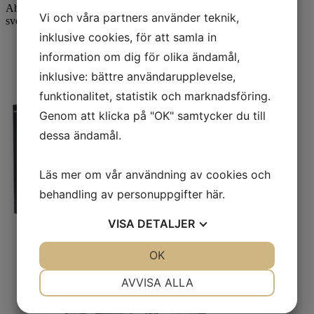
Abene VHF-550 CNC, TIG&MIG-svets, samt automatiserad
Vi och våra partners använder teknik,
svetsning.
inklusive cookies, för att samla in
information om dig för olika ändamål,
inklusive: bättre användarupplevelse,
funktionalitet, statistik och marknadsföring.
Genom att klicka på "OK" samtycker du till
dessa ändamål.
Läs mer om vår användning av cookies och
behandling av personuppgifter
här
.
VISA
DETALJER
JA
NEJ
OK
JA
NEJ
NÖDVÄNDIG
INSTÄLLNINGAR
AVVISA ALLA
JA
NEJ
JA
NEJ