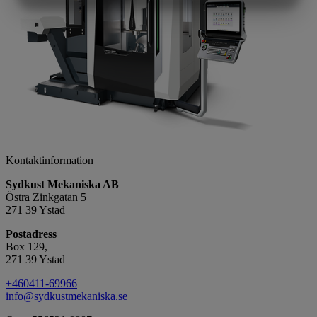
MARKNADSFÖRING
STATISTIK
Kontaktinformation
Sydkust Mekaniska AB
Östra Zinkgatan 5
271 39 Ystad
Postadress
Box 129,
271 39 Ystad
+460411-69966
info@sydkustmekaniska.se