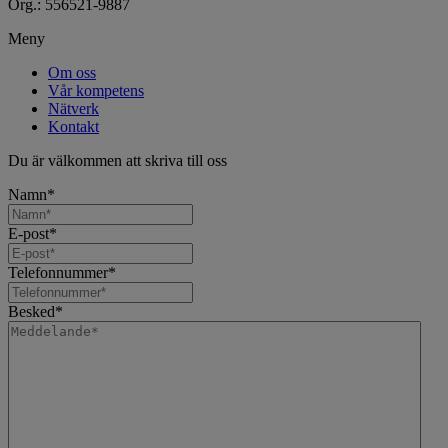
Org.: 556521-9887
Meny
Om oss
Vår kompetens
Nätverk
Kontakt
Du är välkommen att skriva till oss
Namn
*
E-post
*
Telefonnummer
*
Besked
*